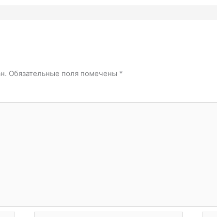
й
н.
Обязательные поля помечены
*
Email*
Сай