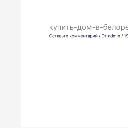
купить-дом-в-белор
Оставьте комментарий
/ От
admin
/
1